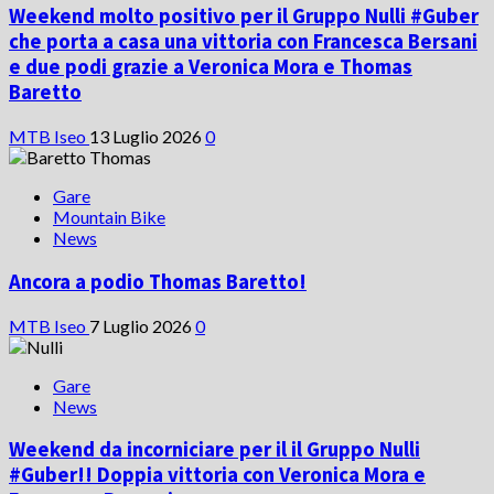
Weekend molto positivo per il Gruppo Nulli #Guber
che porta a casa una vittoria con Francesca Bersani
e due podi grazie a Veronica Mora e Thomas
Baretto
MTB Iseo
13 Luglio 2026
0
Gare
Mountain Bike
News
Ancora a podio Thomas Baretto!
MTB Iseo
7 Luglio 2026
0
Gare
News
Weekend da incorniciare per il il Gruppo Nulli
#Guber!! Doppia vittoria con Veronica Mora e