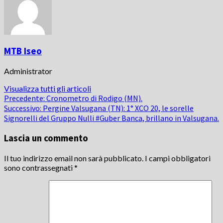
MTB Iseo
Administrator
Visualizza tutti gli articoli
Navigazione
Precedente:
Cronometro di Rodigo (MN).
Successivo:
Pergine Valsugana (TN): 1° XCO 20, le sorelle
articolo
Signorelli del Gruppo Nulli #Guber Banca, brillano in Valsugana.
Lascia un commento
Il tuo indirizzo email non sarà pubblicato.
I campi obbligatori
sono contrassegnati
*