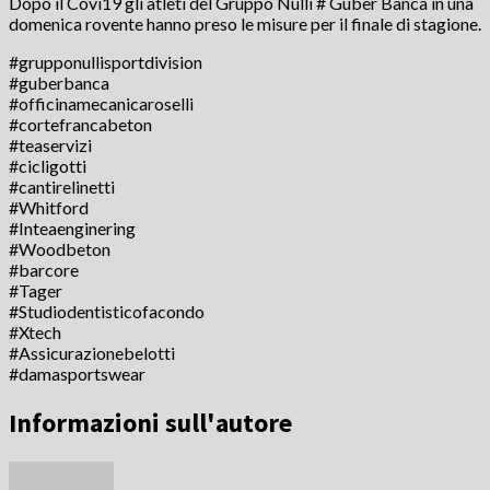
Dopo il Covi19 gli atleti del Gruppo Nulli # Guber Banca in una
domenica rovente hanno preso le misure per il finale di stagione.
#grupponullisportdivision
#guberbanca
#officinamecanicaroselli
#cortefrancabeton
#teaservizi
#cicligotti
#cantirelinetti
#Whitford
#Inteaenginering
#Woodbeton
#barcore
#Tager
#Studiodentisticofacondo
#Xtech
#Assicurazionebelotti
#damasportswear
Informazioni sull'autore