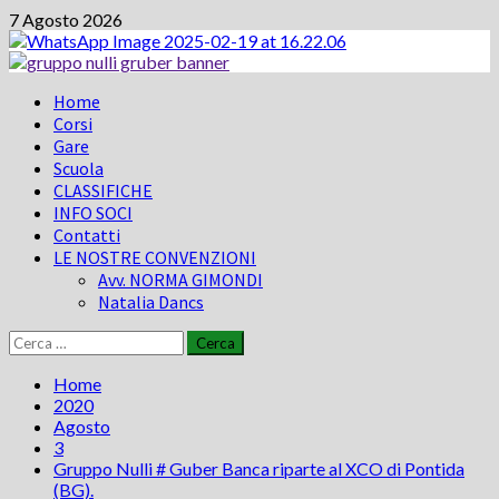
Vai
7 Agosto 2026
al
contenuto
Menu
Home
principale
Corsi
Gare
Scuola
CLASSIFICHE
INFO SOCI
Contatti
LE NOSTRE CONVENZIONI
Avv. NORMA GIMONDI
Natalia Dancs
Ricerca
per:
Home
2020
Agosto
3
Gruppo Nulli # Guber Banca riparte al XCO di Pontida
(BG).