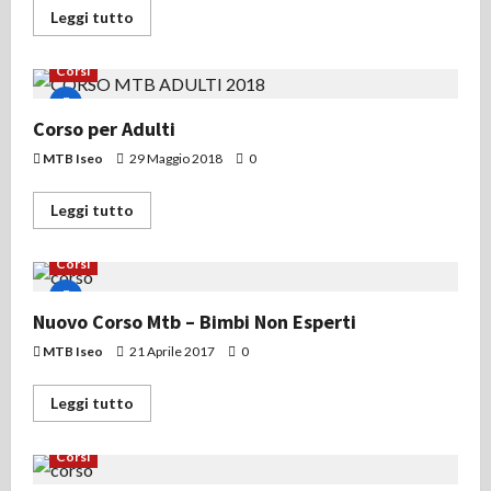
Leggi
Leggi tutto
di
più
su
Corsi
CORSO
BIMBI
Corso per Adulti
MTB Iseo
29 Maggio 2018
0
Leggi
Leggi tutto
di
più
su
Corsi
Corso
per
Adulti
Nuovo Corso Mtb – Bimbi Non Esperti
MTB Iseo
21 Aprile 2017
0
Leggi
Leggi tutto
di
più
su
Corsi
Nuovo
Corso