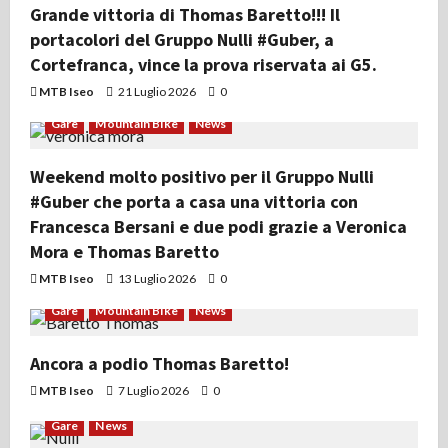
Grande vittoria di Thomas Baretto!!! Il
portacolori del Gruppo Nulli #Guber, a
Cortefranca, vince la prova riservata ai G5.
MTB Iseo
21 Luglio 2026
0
Gare
Mountain Bike
News
Weekend molto positivo per il Gruppo Nulli
#Guber che porta a casa una vittoria con
Francesca Bersani e due podi grazie a Veronica
Mora e Thomas Baretto
MTB Iseo
13 Luglio 2026
0
Gare
Mountain Bike
News
Ancora a podio Thomas Baretto!
MTB Iseo
7 Luglio 2026
0
Gare
News