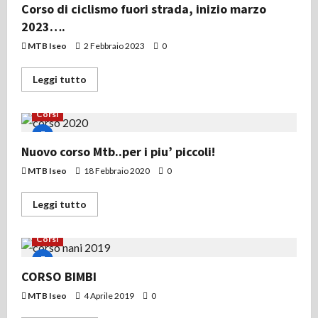
Corso di ciclismo fuori strada, inizio marzo
2023….
MTB Iseo
2 Febbraio 2023
0
Leggi
Leggi tutto
di
più
su
Corsi
Corso
di
ciclismo
fuori
Nuovo corso Mtb..per i piu’ piccoli!
strada,
inizio
MTB Iseo
18 Febbraio 2020
0
marzo
2023….
Leggi
Leggi tutto
di
più
su
Corsi
Nuovo
corso
Mtb..per
i
CORSO BIMBI
piu’
piccoli!
MTB Iseo
4 Aprile 2019
0