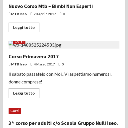
Mtb
–
Nuovo Corso Mtb – Bimbi Non Esperti
Bimbi
Non
MTB Iseo
20 Aprile 2017
0
Esperti
Leggi
Leggi tutto
di
più
su
Corsi
Nuovo
Corso
Mtb
–
Corso Primavera 2017
Bimbi
Non
MTB Iseo
4 Marzo 2017
0
Esperti
Il sabato passatelo con Noi.. Vi aspettiamo numerosi,
donne comprese!
Leggi
Leggi tutto
di
più
su
Corso
Corsi
Primavera
2017
3^ corso per adulti c/o Scuola Gruppo Nulli Iseo.