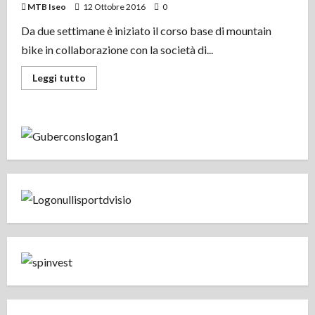
MTB Iseo
12 Ottobre 2016
0
Da due settimane è iniziato il corso base di mountain
bike in collaborazione con la società di...
Leggi
Leggi tutto
di
più
su
3^
corso
per
adulti
c/o
Scuola
Gruppo
Nulli
Iseo.