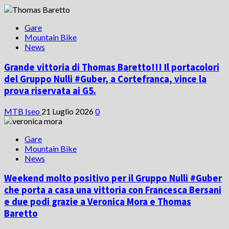
Gare
Mountain Bike
News
Grande vittoria di Thomas Baretto!!! Il portacolori
del Gruppo Nulli #Guber, a Cortefranca, vince la
prova riservata ai G5.
MTB Iseo
21 Luglio 2026
0
Gare
Mountain Bike
News
Weekend molto positivo per il Gruppo Nulli #Guber
che porta a casa una vittoria con Francesca Bersani
e due podi grazie a Veronica Mora e Thomas
Baretto