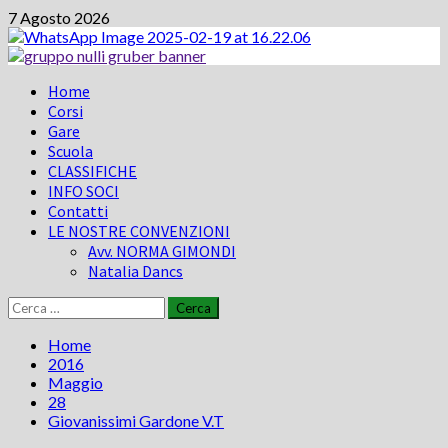
Vai
7 Agosto 2026
al
contenuto
Menu
Home
principale
Corsi
Gare
Scuola
CLASSIFICHE
INFO SOCI
Contatti
LE NOSTRE CONVENZIONI
Avv. NORMA GIMONDI
Natalia Dancs
Ricerca
per:
Home
2016
Maggio
28
Giovanissimi Gardone V.T