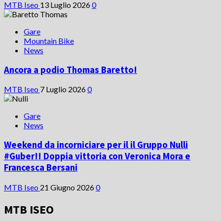
MTB Iseo
13 Luglio 2026
0
Gare
Mountain Bike
News
Ancora a podio Thomas Baretto!
MTB Iseo
7 Luglio 2026
0
Gare
News
Weekend da incorniciare per il il Gruppo Nulli
#Guber!! Doppia vittoria con Veronica Mora e
Francesca Bersani
MTB Iseo
21 Giugno 2026
0
MTB ISEO