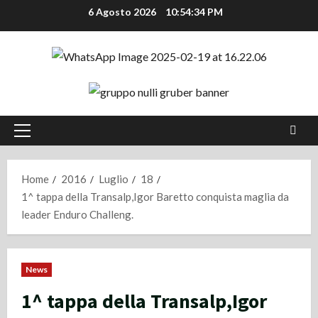
Vai
6 Agosto 2026
10:54:35 PM
al
contenuto
Menu
principale
Home
2016
Luglio
18
1^ tappa della Transalp,Igor Baretto conquista maglia da
leader Enduro Challeng.
News
1^ tappa della Transalp,Igor