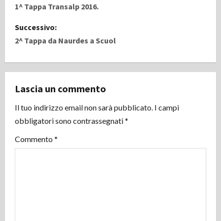
a
1^ Tappa Transalp 2016.
v
Successivo:
2^ Tappa da Naurdes a Scuol
i
g
Lascia un commento
a
Il tuo indirizzo email non sarà pubblicato.
I campi
z
obbligatori sono contrassegnati
*
i
Commento
*
o
n
e
a