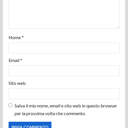
r
t
i
Nome
*
c
o
Email
*
l
o
Sito web
Salva il mio nome, email e sito web in questo browser
per la prossima volta che commento.