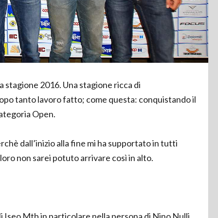
a stagione 2016. Una stagione ricca di
opo tanto lavoro fatto; come questa: conquistando il
categoria Open.
chè dall’inizio alla fine mi ha supportato in tutti
oro non sarei potuto arrivare così in alto.
 Iseo Mtb in particolare nella persona di Nino Nulli