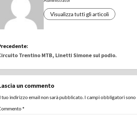
Administrator
Visualizza tutti gli articoli
N
Precedente:
Circuito Trentino MTB, Linetti Simone sul podio.
a
v
i
Lascia un commento
g
l tuo indirizzo email non sarà pubblicato.
I campi obbligatori sono
Commento
*
a
z