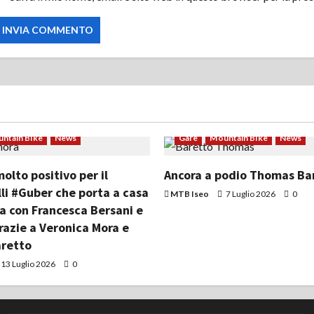
o
ntain Bike
News
Gare
Mountain Bike
News
lto positivo per il
Ancora a podio Thomas Ba
li #Guber che porta a casa
MTB Iseo
7 Luglio 2026
0
ia con Francesca Bersani e
razie a Veronica Mora e
retto
13 Luglio 2026
0