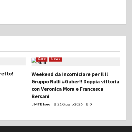
Gare
News
retto!
Weekend da incorniciare per il il
Gruppo Nulli #Guber!! Doppia vittoria
con Veronica Mora e Francesca
Bersani
MTB Iseo
21 Giugno 2026
0