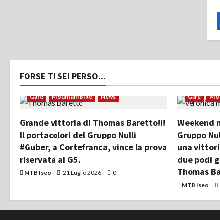
FORSE TI SEI PERSO...
Gare
Mountain Bike
News
Gare
Mou
Grande vittoria di Thomas Baretto!!!
Weekend mo
Il portacolori del Gruppo Nulli
Gruppo Nul
#Guber, a Cortefranca, vince la prova
una vittor
riservata ai G5.
due podi g
Thomas Ba
MTB Iseo
21 Luglio 2026
0
MTB Iseo