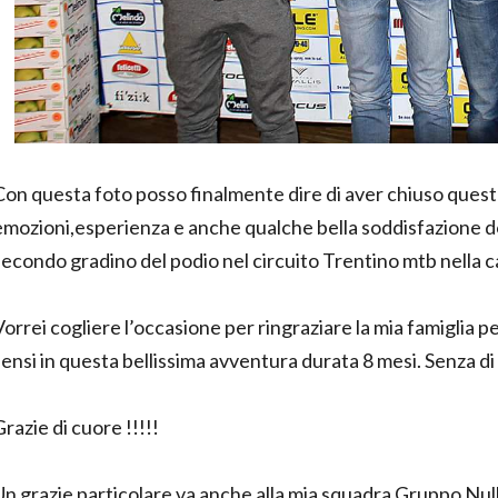
Con questa foto posso finalmente dire di aver chiuso quest
emozioni,esperienza e anche qualche bella soddisfazione d
secondo gradino del podio nel circuito Trentino mtb nella 
Vorrei cogliere l’occasione per ringraziare la mia famiglia per
sensi in questa bellissima avventura durata 8 mesi. Senza di l
Grazie di cuore !!!!!
Un grazie particolare va anche alla mia squadra Gruppo Nulli