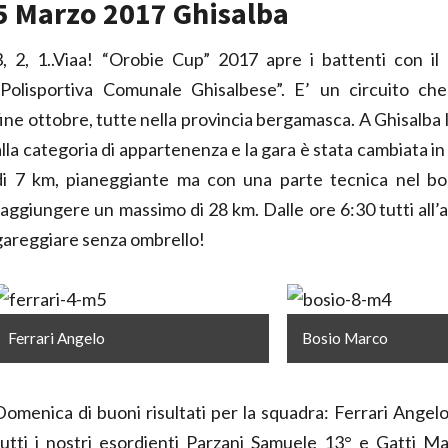
5 Marzo 2017 Ghisalba
3, 2, 1..Viaa! “Orobie Cup” 2017 apre i battenti con il
“Polisportiva Comunale Ghisalbese”. E’ un circuito ch
fine ottobre, tutte nella provincia bergamasca. A Ghisalba l
alla categoria di appartenenza e la gara è stata cambiata in 
di 7 km, pianeggiante ma con una parte tecnica nel bos
raggiungere un massimo di 28 km. Dalle ore 6:30 tutti all’a
gareggiare senza ombrello!
Ferrari Angelo
Bosio Marco
Domenica di buoni risultati per la squadra: Ferrari Ange
tutti i nostri esordienti Parzani Samuele 13° e Gatti Ma