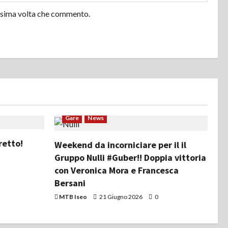
ossima volta che commento.
Gare
News
retto!
Weekend da incorniciare per il il
Gruppo Nulli #Guber!! Doppia vittoria
con Veronica Mora e Francesca
Bersani
MTB Iseo
21 Giugno 2026
0