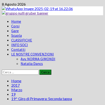
Vai
8 Agosto 2026
al
contenuto
Menu
Home
principale
Corsi
Gare
Scuola
CLASSIFICHE
INFO SOCI
Contatti
LE NOSTRE CONVENZIONI
Avv. NORMA GIMONDI
Natalia Dancs
Ricerca
per:
Home
2017
Marzo
19
19^ Giro di Primavera: Seconda tappa