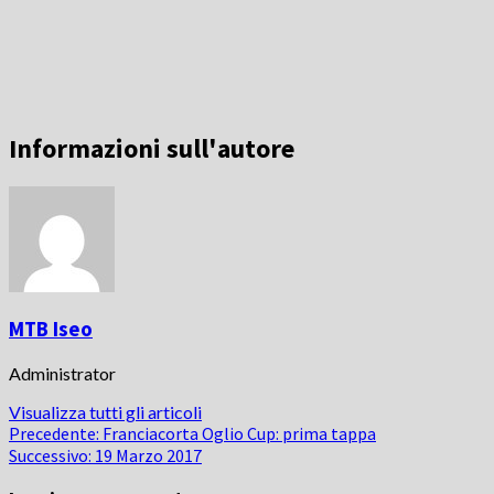
Informazioni sull'autore
MTB Iseo
Administrator
Visualizza tutti gli articoli
Navigazione
Precedente:
Franciacorta Oglio Cup: prima tappa
Successivo:
19 Marzo 2017
articolo