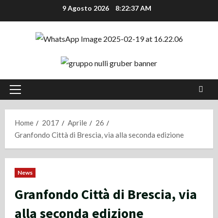
Vai
9 Agosto 2026
8:22:37 AM
al
contenuto
Menu
principale
Home
2017
Aprile
26
Granfondo Città di Brescia, via alla seconda edizione
News
Granfondo Città di Brescia, via
alla seconda edizione