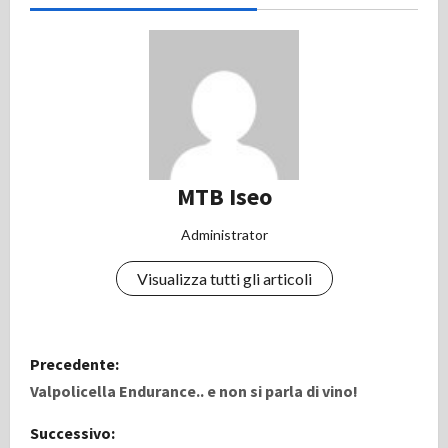
MTB Iseo
Administrator
Visualizza tutti gli articoli
N
Precedente:
a
Valpolicella Endurance.. e non si parla di vino!
v
Successivo: