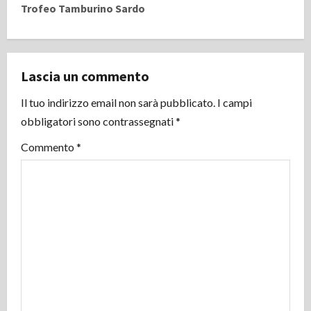
Trofeo Tamburino Sardo
i
g
Lascia un commento
a
Il tuo indirizzo email non sarà pubblicato.
I campi
z
obbligatori sono contrassegnati
*
i
Commento
*
o
n
e
a
r