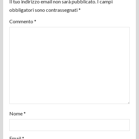
Il tuo indirizzo email non sarà pubblicato.
I campi
z
obbligatori sono contrassegnati
*
i
Commento
*
o
n
e
a
r
t
i
Nome
*
c
o
Email
*