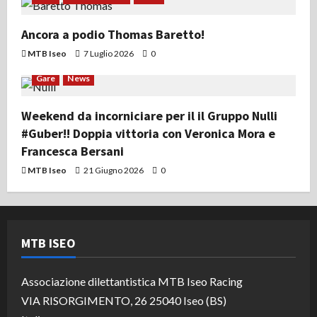
Ancora a podio Thomas Baretto!
MTB Iseo
7 Luglio 2026
0
Gare
News
Weekend da incorniciare per il il Gruppo Nulli
#Guber!! Doppia vittoria con Veronica Mora e
Francesca Bersani
MTB Iseo
21 Giugno 2026
0
MTB ISEO
Associazione dilettantistica MTB Iseo Racing
VIA RISORGIMENTO, 26 25040 Iseo (BS)