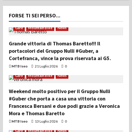
FORSE TI SEI PERSO...
Gare
Mountain Bike
News
Grande vittoria di Thomas Baretto!!! Il
portacolori del Gruppo Nulli #Guber, a
Cortefranca, vince la prova riservata ai G5.
MTB Iseo
21 Luglio 2026
0
Gare
Mountain Bike
News
Weekend molto positivo per il Gruppo Nulli
#Guber che porta a casa una vittoria con
Francesca Bersani e due podi grazie a Veronica
Mora e Thomas Baretto
MTB Iseo
13 Luglio 2026
0
Gare
Mountain Bike
News