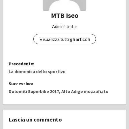
MTB Iseo
Administrator
Visualizza tutti gli articoli
N
Precedente:
a
La domenica dello sportivo
v
Successivo:
Dolomiti Superbike 2017, Alto Adige mozzafiato
i
g
Lascia un commento
a