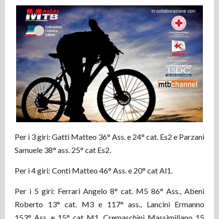
Per i 3 giri: Gatti Matteo 36° Ass. e 24° cat. Es2 e Parzani
Samuele 38° ass. 25° cat Es2.
Per i 4 giri: Conti Matteo 46° Ass. e 20° cat Al1.
Per i 5 giri: Ferrari Angelo 8° cat. M5 86° Ass., Abeni
Roberto 13° cat. M3 e 117° ass., Lancini Ermanno
153° Ass. e 15° cat M1, Cremaschini Massimiliano 15