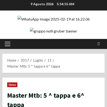
Vai
9 Agosto 2026
5:54:56 AM
al
contenuto
Menu
principale
Home
2017
Luglio
11
Master Mtb: 5 ^ tappa e 6^ tappa
News
Master Mtb: 5 ^ tappa e 6^
tappa