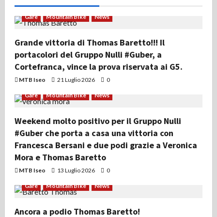
Gare
Mountain Bike
News
Grande vittoria di Thomas Baretto!!! Il
portacolori del Gruppo Nulli #Guber, a
Cortefranca, vince la prova riservata ai G5.
MTB Iseo
21 Luglio 2026
0
Gare
Mountain Bike
News
Weekend molto positivo per il Gruppo Nulli
#Guber che porta a casa una vittoria con
Francesca Bersani e due podi grazie a Veronica
Mora e Thomas Baretto
MTB Iseo
13 Luglio 2026
0
Gare
Mountain Bike
News
Ancora a podio Thomas Baretto!