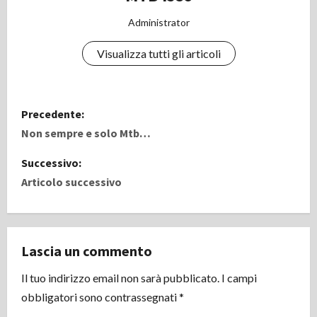
Administrator
Visualizza tutti gli articoli
N
Precedente:
a
Non sempre e solo Mtb…
v
Successivo:
Articolo successivo
i
g
Lascia un commento
a
Il tuo indirizzo email non sarà pubblicato.
I campi
z
obbligatori sono contrassegnati
*
i