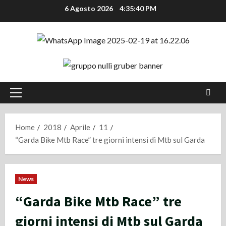
Vai
6 Agosto 2026
4:35:41 PM
al
contenuto
Menu
principale
Home
2018
Aprile
11
“Garda Bike Mtb Race” tre giorni intensi di Mtb sul Garda
News
“Garda Bike Mtb Race” tre
giorni intensi di Mtb sul Garda