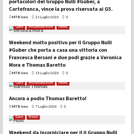
portacolori del Gruppo Nulli #Guber, a
Cortefranca, vince la prova riservata ai G5.
MTB Iseo
21 Luglio 2026
0
Gare
Mountain Bike
News
Weekend molto positivo per il Gruppo Nulli
#Guber che porta a casa una vittoria con
Francesca Bersani e due podi grazie a Veronica
Mora e Thomas Baretto
MTB Iseo
13 Luglio 2026
0
Gare
Mountain Bike
News
Ancora a podio Thomas Baretto!
MTB Iseo
7 Luglio 2026
0
Gare
News
Weekend da incorniciare per il il Gruppo Nulli