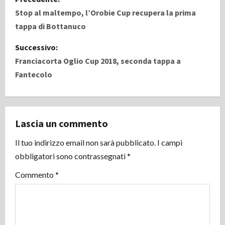
a
Stop al maltempo, l’Orobie Cup recupera la prima
tappa di Bottanuco
v
Successivo:
i
Franciacorta Oglio Cup 2018, seconda tappa a
Fantecolo
g
a
z
Lascia un commento
i
Il tuo indirizzo email non sarà pubblicato.
I campi
obbligatori sono contrassegnati
*
o
Commento
*
n
e