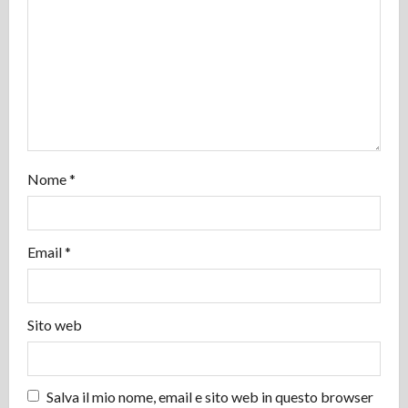
a
r
t
i
c
Nome
*
o
l
Email
*
o
Sito web
Salva il mio nome, email e sito web in questo browser