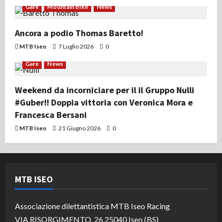
Gare
Mountain Bike
News
Ancora a podio Thomas Baretto!
MTB Iseo
7 Luglio 2026
0
Gare
News
Weekend da incorniciare per il il Gruppo Nulli
#Guber!! Doppia vittoria con Veronica Mora e
Francesca Bersani
MTB Iseo
21 Giugno 2026
0
MTB ISEO
Associazione dilettantistica MTB Iseo Racing
VIA RISORGIMENTO, 26 25040 Iseo (BS)