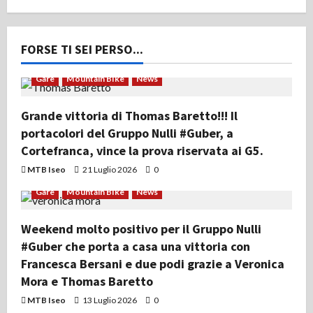
FORSE TI SEI PERSO...
Gare
Mountain Bike
News
Grande vittoria di Thomas Baretto!!! Il
portacolori del Gruppo Nulli #Guber, a
Cortefranca, vince la prova riservata ai G5.
MTB Iseo
21 Luglio 2026
0
Gare
Mountain Bike
News
Weekend molto positivo per il Gruppo Nulli
#Guber che porta a casa una vittoria con
Francesca Bersani e due podi grazie a Veronica
Mora e Thomas Baretto
MTB Iseo
13 Luglio 2026
0