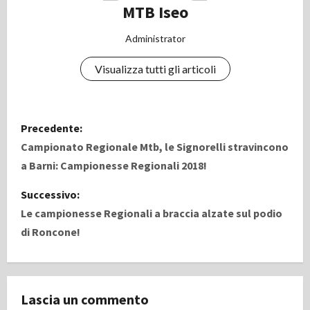
MTB Iseo
Administrator
Visualizza tutti gli articoli
N
Precedente:
a
Campionato Regionale Mtb, le Signorelli stravincono
a Barni: Campionesse Regionali 2018!
v
Successivo:
i
Le campionesse Regionali a braccia alzate sul podio
di Roncone!
g
a
z
Lascia un commento