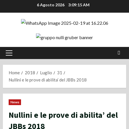
Vai
6 Agosto 2026
3:09:15 AM
al
contenuto
Menu
principale
Home
2018
Luglio
31
Nullini e le prove di abilita’ del JBBs 2018
News
Nullini e le prove di abilita’ del
JBBs 2018