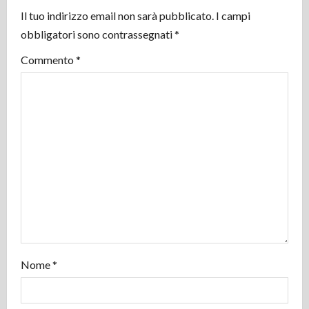
i
Il tuo indirizzo email non sarà pubblicato.
I campi
obbligatori sono contrassegnati
*
o
Commento
*
n
e
a
r
t
i
c
Nome
*
o
l