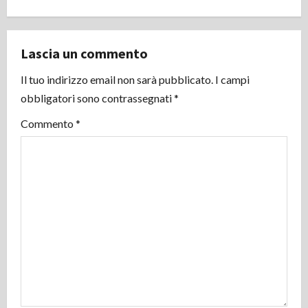
g
a
Lascia un commento
z
Il tuo indirizzo email non sarà pubblicato.
I campi
i
obbligatori sono contrassegnati
*
o
Commento
*
n
e
a
r
t
i