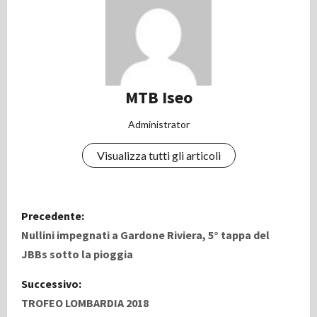
MTB Iseo
Administrator
Visualizza tutti gli articoli
N
Precedente:
a
Nullini impegnati a Gardone Riviera, 5° tappa del
JBBs sotto la pioggia
v
Successivo:
i
TROFEO LOMBARDIA 2018