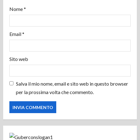
c
Nome
*
o
l
Email
*
o
Sito web
Salva il mio nome, email e sito web in questo browser
per la prossima volta che commento.