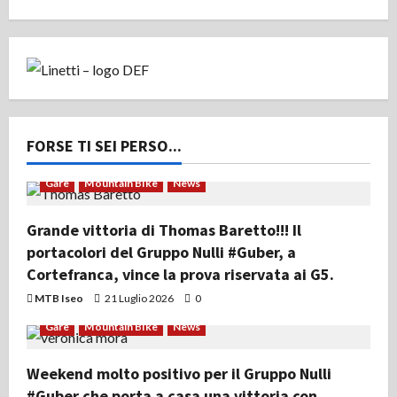
FORSE TI SEI PERSO...
Gare
Mountain Bike
News
Grande vittoria di Thomas Baretto!!! Il
portacolori del Gruppo Nulli #Guber, a
Cortefranca, vince la prova riservata ai G5.
MTB Iseo
21 Luglio 2026
0
Gare
Mountain Bike
News
Weekend molto positivo per il Gruppo Nulli
#Guber che porta a casa una vittoria con