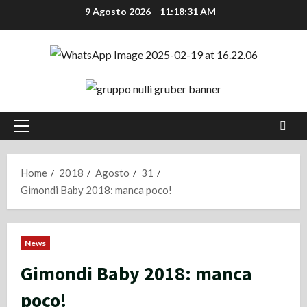
Vai
9 Agosto 2026
11:18:32 AM
al
contenuto
Menu
principale
Home
2018
Agosto
31
Gimondi Baby 2018: manca poco!
News
Gimondi Baby 2018: manca
poco!