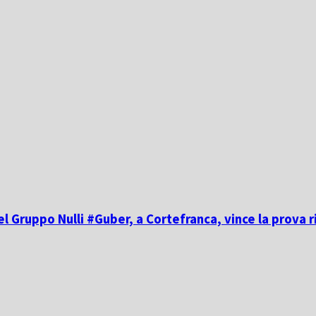
el Gruppo Nulli #Guber, a Cortefranca, vince la prova r