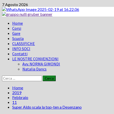
Vai
7 Agosto 2026
al
contenuto
Menu
Home
principale
Corsi
Gare
Scuola
CLASSIFICHE
INFO SOCI
Contatti
LE NOSTRE CONVENZIONI
Avv. NORMA GIMONDI
Natalia Dancs
Ricerca
per:
Home
2019
Febbraio
11
Super Aldo scala la top-ten a Desenzano