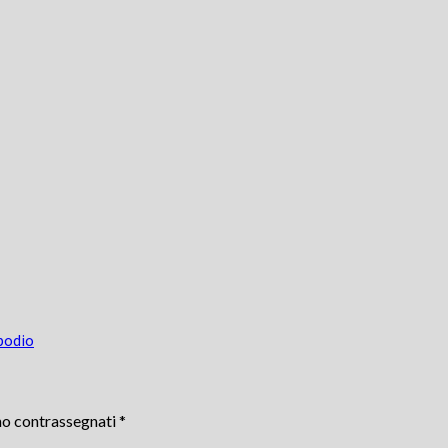
 podio
no contrassegnati
*