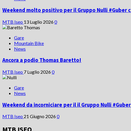
Weekend molto positivo per il Gruppo Nulli #Guber c
MTB Iseo
13 Luglio 2026
0
Gare
Mountain Bike
News
Ancora a podio Thomas Baretto!
MTB Iseo
7 Luglio 2026
0
Gare
News
Weekend da incorniciare per il il Gruppo Nulli #Gube
MTB Iseo
21 Giugno 2026
0
MTB ISEO