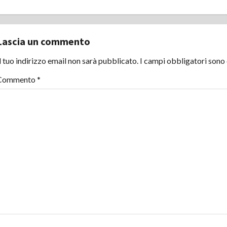
v
i
Lascia un commento
g
l tuo indirizzo email non sarà pubblicato.
I campi obbligatori sono
a
Commento
*
z
i
o
n
e
a
r