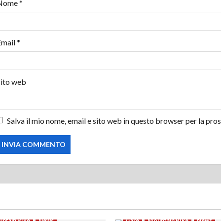
Nome
*
t
i
Email
*
c
o
Sito web
l
o
Salva il mio nome, email e sito web in questo browser per la pr
ntain Bike
News
Gare
Mountain Bike
News