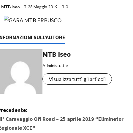
MTB Iseo
28 Maggio 2019
0
INFORMAZIONI SULL'AUTORE
MTB Iseo
Administrator
Visualizza tutti gli articoli
N
Precedente:
III° Caravaggio Off Road – 25 aprile 2019 “Eliminetor
a
Regionale XCE”