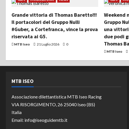
Grande vittoria di Thomas Baretto!!!
Weekend mo
Il portacolori del Gruppo Nulli
Gruppo Nul
#Guber, a Cortefranca, vince la prova
una vittor
riservata ai G5.
due podi g
Thomas Ba
MTB Iseo
21 Luglio 2026
0
MTB Iseo
MTB ISEO
Associazione dilettantistica MTB Iseo Racing
VIA RISORGIMENTO, 26 25040 Iseo (BS)
Italia
Email: info@iseoguidemtb.it