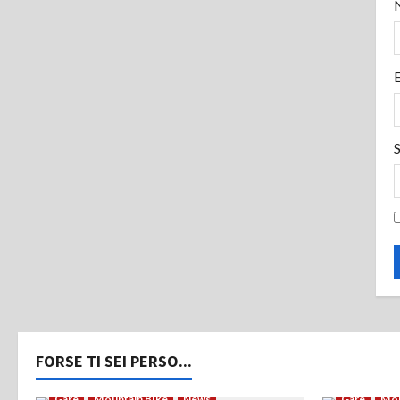
FORSE TI SEI PERSO...
Gare
Mountain Bike
News
Gare
Mou