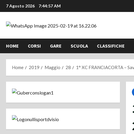
Vai
7 Agosto 2026
7:44:57 AM
al
contenuto
HOME
CORSI
GARE
SCUOLA
CLASSIFICHE
Home
2019
Maggio
28
1° XC FRANCIACORTA – Save