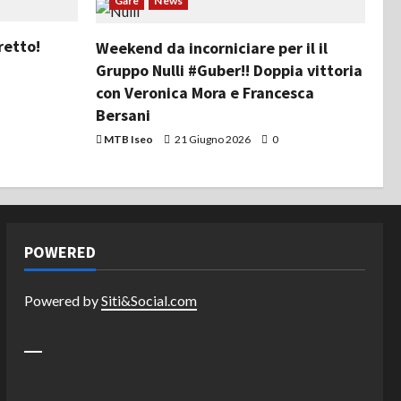
Gare
News
retto!
Weekend da incorniciare per il il
Gruppo Nulli #Guber!! Doppia vittoria
con Veronica Mora e Francesca
Bersani
MTB Iseo
21 Giugno 2026
0
POWERED
Powered by
Siti&Social.com