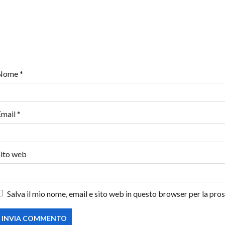
e
a
r
Nome
*
t
i
Email
*
c
o
Sito web
l
o
Salva il mio nome, email e sito web in questo browser per la pr