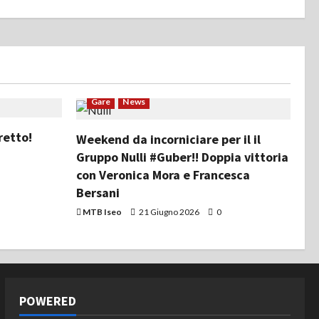
Gare
News
retto!
Weekend da incorniciare per il il
Gruppo Nulli #Guber!! Doppia vittoria
con Veronica Mora e Francesca
Bersani
MTB Iseo
21 Giugno 2026
0
POWERED