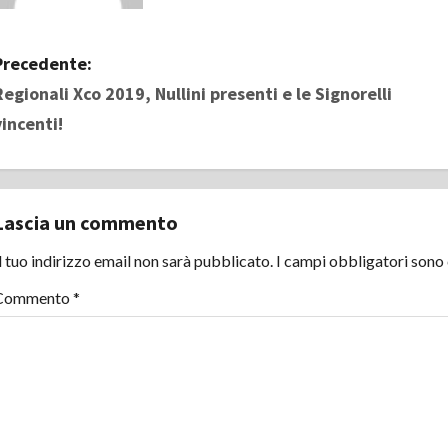
N
Precedente:
Regionali Xco 2019, Nullini presenti e le Signorelli
a
vincenti!
v
i
Lascia un commento
g
l tuo indirizzo email non sarà pubblicato.
I campi obbligatori sono
a
Commento
*
z
i
o
n