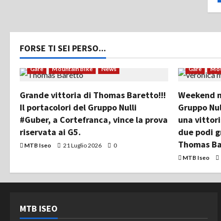
FORSE TI SEI PERSO...
Gare
Mountain Bike
News
Gare
Mou
Grande vittoria di Thomas Baretto!!!
Weekend mo
Il portacolori del Gruppo Nulli
Gruppo Nul
#Guber, a Cortefranca, vince la prova
una vittor
riservata ai G5.
due podi g
Thomas Ba
MTB Iseo
21 Luglio 2026
0
MTB Iseo
MTB ISEO