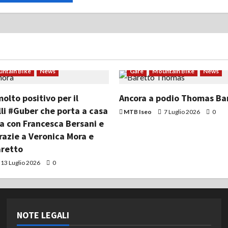
ntain Bike
News
Gare
Mountain Bike
News
lto positivo per il
Ancora a podio Thomas Ba
li #Guber che porta a casa
MTB Iseo
7 Luglio 2026
0
ia con Francesca Bersani e
razie a Veronica Mora e
retto
13 Luglio 2026
0
NOTE LEGALI