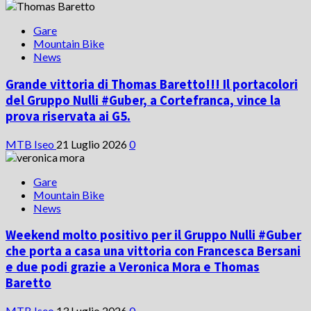
Gare
Mountain Bike
News
Grande vittoria di Thomas Baretto!!! Il portacolori
del Gruppo Nulli #Guber, a Cortefranca, vince la
prova riservata ai G5.
MTB Iseo
21 Luglio 2026
0
Gare
Mountain Bike
News
Weekend molto positivo per il Gruppo Nulli #Guber
che porta a casa una vittoria con Francesca Bersani
e due podi grazie a Veronica Mora e Thomas
Baretto
MTB Iseo
13 Luglio 2026
0