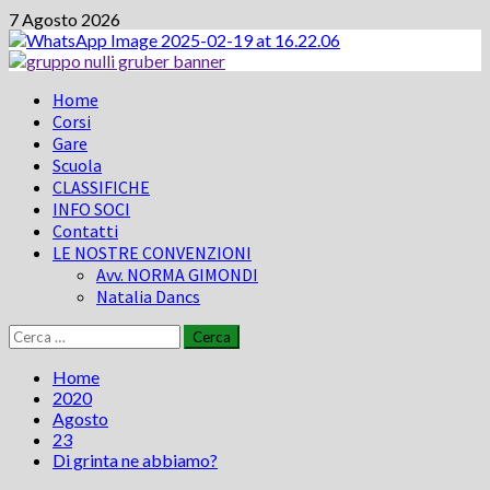
Vai
7 Agosto 2026
al
contenuto
Menu
Home
principale
Corsi
Gare
Scuola
CLASSIFICHE
INFO SOCI
Contatti
LE NOSTRE CONVENZIONI
Avv. NORMA GIMONDI
Natalia Dancs
Ricerca
per:
Home
2020
Agosto
23
Di grinta ne abbiamo?