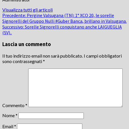
Visualizza tutti gli articoli
Navigazione
Precedente:
Pergine Valsugana (TN): 1° XCO 20, le sorelle
Signorelli del Gruppo Nulli #Guber Banca, brillano in Valsugana.
articolo
Successivo:
Sorelle Signorelli conquistano anche LAIGUEGLIA
(SV)..
Lascia un commento
Il tuo indirizzo email non sarà pubblicato.
I campi obbligatori
sono contrassegnati
*
Commento
*
Nome
*
Email
*