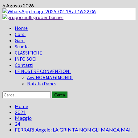
Vai
6 Agosto 2026
al
contenuto
Menu
Home
principale
Corsi
Gare
Scuola
CLASSIFICHE
INFO SOCI
Contatti
LE NOSTRE CONVENZIONI
Avv. NORMA GIMONDI
Natalia Dancs
Ricerca
per:
Home
2021
Maggio
24
FERRARI Angelo: LA GRINTA NON GLI MANCA MAI.