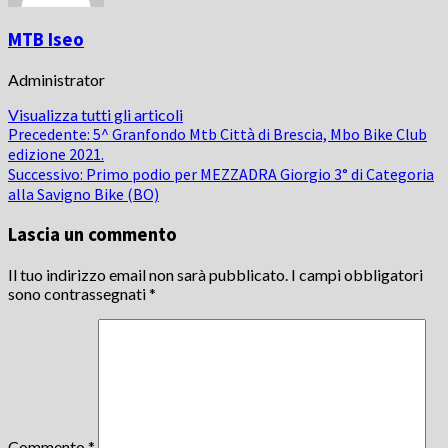
MTB Iseo
Administrator
Visualizza tutti gli articoli
Navigazione
Precedente:
5^ Granfondo Mtb Città di Brescia, Mbo Bike Club
edizione 2021.
articolo
Successivo:
Primo podio per MEZZADRA Giorgio 3° di Categoria
alla Savigno Bike (BO)
Lascia un commento
Il tuo indirizzo email non sarà pubblicato.
I campi obbligatori
sono contrassegnati
*
Commento
*