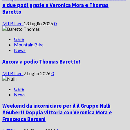
e due podi grazie a Veronica Mora e Thomas
Baretto
MTB Iseo
13 Luglio 2026
0
Gare
Mountain Bike
News
Ancora a podio Thomas Baretto!
MTB Iseo
7 Luglio 2026
0
Gare
News
Weekend da incorniciare per il il Gruppo Nulli
#Guber!! Doppia vittoria con Veronica Mora e
Francesca Bersani