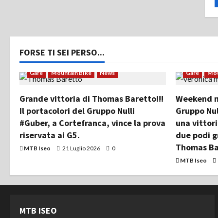
FORSE TI SEI PERSO...
Gare
Mountain Bike
News
Gare
Mou
Grande vittoria di Thomas Baretto!!!
Weekend mo
Il portacolori del Gruppo Nulli
Gruppo Nul
#Guber, a Cortefranca, vince la prova
una vittor
riservata ai G5.
due podi g
Thomas Ba
MTB Iseo
21 Luglio 2026
0
MTB Iseo
MTB ISEO