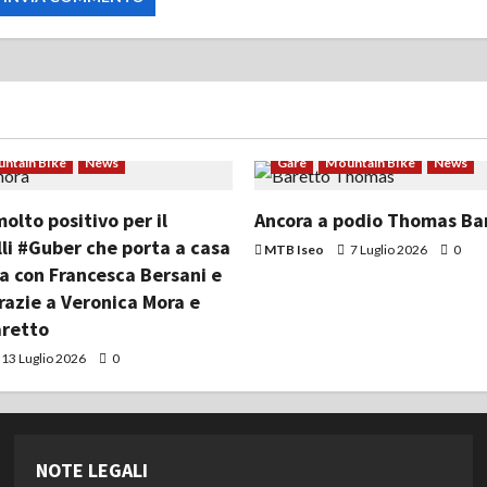
ntain Bike
News
Gare
Mountain Bike
News
lto positivo per il
Ancora a podio Thomas Ba
li #Guber che porta a casa
MTB Iseo
7 Luglio 2026
0
ia con Francesca Bersani e
razie a Veronica Mora e
retto
13 Luglio 2026
0
NOTE LEGALI