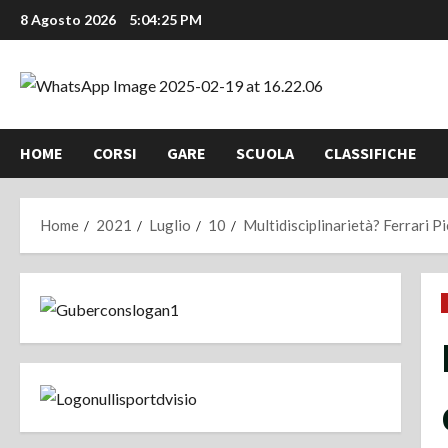
Vai
8 Agosto 2026
5:04:25 PM
al
contenuto
HOME
CORSI
GARE
SCUOLA
CLASSIFICHE
Home
2021
Luglio
10
Multidisciplinarietà? Ferrari 