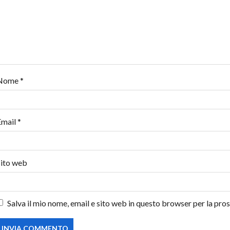
n
e
a
r
Nome
*
t
i
Email
*
c
o
Sito web
l
o
Salva il mio nome, email e sito web in questo browser per la pr