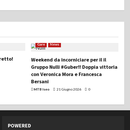
Gare
News
retto!
Weekend da incorniciare per il il
Gruppo Nulli #Guber!! Doppia vittoria
con Veronica Mora e Francesca
Bersani
MTB Iseo
21 Giugno 2026
0
POWERED