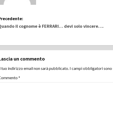
N
Precedente:
Quando il cognome è FERRARI… devi solo vincere….
a
v
i
Lascia un commento
g
l tuo indirizzo email non sarà pubblicato.
I campi obbligatori sono
a
Commento
*
z
i
o