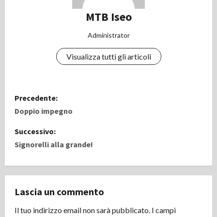
MTB Iseo
Administrator
Visualizza tutti gli articoli
N
Precedente:
a
Doppio impegno
v
Successivo:
Signorelli alla grande!
i
g
Lascia un commento
a
Il tuo indirizzo email non sarà pubblicato.
I campi
z