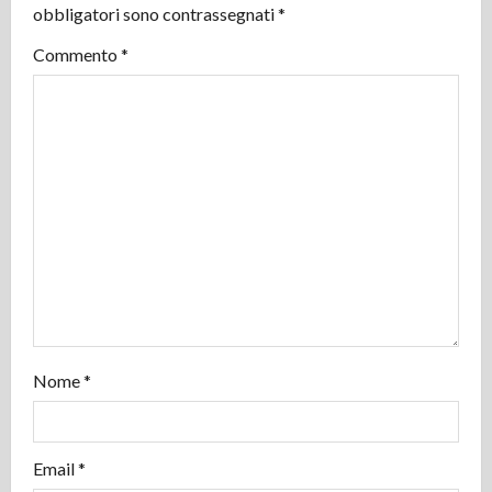
obbligatori sono contrassegnati
*
i
Commento
*
o
n
e
a
r
t
i
Nome
*
c
o
Email
*