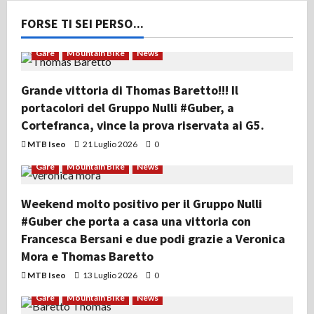
FORSE TI SEI PERSO...
Gare
Mountain Bike
News
Grande vittoria di Thomas Baretto!!! Il
portacolori del Gruppo Nulli #Guber, a
Cortefranca, vince la prova riservata ai G5.
MTB Iseo
21 Luglio 2026
0
Gare
Mountain Bike
News
Weekend molto positivo per il Gruppo Nulli
#Guber che porta a casa una vittoria con
Francesca Bersani e due podi grazie a Veronica
Mora e Thomas Baretto
MTB Iseo
13 Luglio 2026
0
Gare
Mountain Bike
News