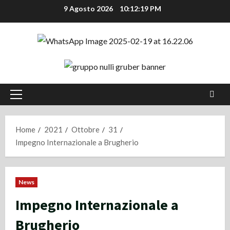
Vai
9 Agosto 2026
10:12:20 PM
al
contenuto
Menu
principale
Home
2021
Ottobre
31
Impegno Internazionale a Brugherio
News
Impegno Internazionale a
Brugherio