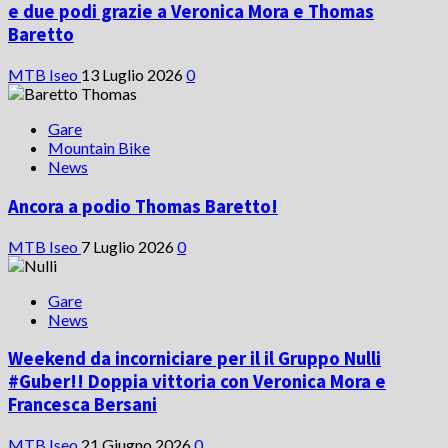
e due podi grazie a Veronica Mora e Thomas
Baretto
MTB Iseo
13 Luglio 2026
0
Gare
Mountain Bike
News
Ancora a podio Thomas Baretto!
MTB Iseo
7 Luglio 2026
0
Gare
News
Weekend da incorniciare per il il Gruppo Nulli
#Guber!! Doppia vittoria con Veronica Mora e
Francesca Bersani
MTB Iseo
21 Giugno 2026
0