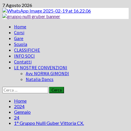
Vai
7 Agosto 2026
al
contenuto
Menu
Home
principale
Corsi
Gare
Scuola
CLASSIFICHE
INFO SOCI
Contatti
LE NOSTRE CONVENZIONI
Avv. NORMA GIMONDI
Natalia Dancs
Ricerca
per:
Home
2024
Gennaio
24
1° Gruppo Nulli Guber Vittoria CX.