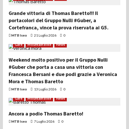
Grande vittoria di Thomas Baretto!!! Il
portacolori del Gruppo Nulli #Guber, a
Cortefranca, vince la prova riservata ai G5.
MTB Iseo
21 Luglio 2026
0
Gare
Mountain Bike
News
Weekend molto positivo per il Gruppo Nulli
#Guber che porta a casa una vittoria con
Francesca Bersani e due podi grazie a Veronica
Mora e Thomas Baretto
MTB Iseo
13 Luglio 2026
0
Gare
Mountain Bike
News
Ancora a podio Thomas Baretto!
MTB Iseo
7 Luglio 2026
0