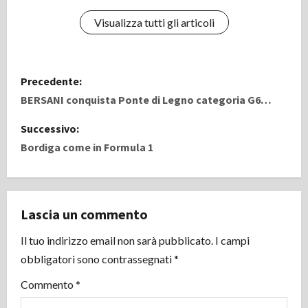
Visualizza tutti gli articoli
N
Precedente:
a
BERSANI conquista Ponte di Legno categoria G6…
v
Successivo:
Bordiga come in Formula 1
i
g
Lascia un commento
a
Il tuo indirizzo email non sarà pubblicato.
I campi
z
obbligatori sono contrassegnati
*
i
Commento
*
o