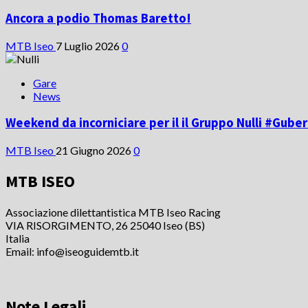
Ancora a podio Thomas Baretto!
MTB Iseo
7 Luglio 2026
0
Gare
News
Weekend da incorniciare per il il Gruppo Nulli #Gube
MTB Iseo
21 Giugno 2026
0
MTB ISEO
Associazione dilettantistica MTB Iseo Racing
VIA RISORGIMENTO, 26 25040 Iseo (BS)
Italia
Email: info@iseoguidemtb.it
Note Legali