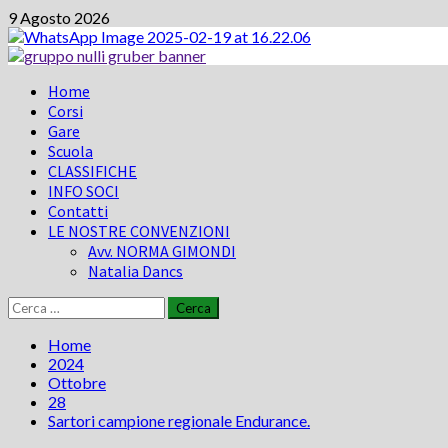
Vai
9 Agosto 2026
al
contenuto
Menu
Home
principale
Corsi
Gare
Scuola
CLASSIFICHE
INFO SOCI
Contatti
LE NOSTRE CONVENZIONI
Avv. NORMA GIMONDI
Natalia Dancs
Ricerca
per:
Home
2024
Ottobre
28
Sartori campione regionale Endurance.