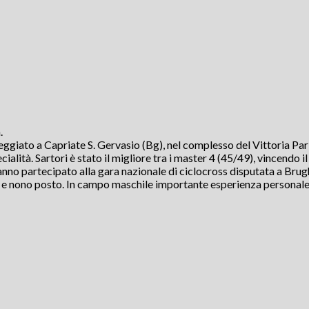
.
reggiato a Capriate S. Gervasio (Bg), nel complesso del Vittoria Pa
ialità. Sartori è stato il migliore tra i master 4 (45/49), vincendo i
 hanno partecipato alla gara nazionale di ciclocross disputata a Br
o e nono posto. In campo maschile importante esperienza personale 