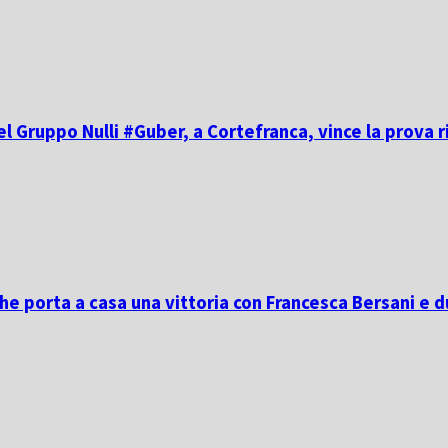
el Gruppo Nulli #Guber, a Cortefranca, vince la prova r
he porta a casa una vittoria con Francesca Bersani e 