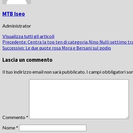
MTB Iseo
Administrator
Visualizza tutti gli articoli
Navigazione
Precedente:
Centra la top ten di categoria,Nino Nulli settimo t
Successivo:
Le due quote rosa Mora e Bersani sul podio
articolo
Lascia un commento
Il tuo indirizzo email non sarà pubblicato.
I campi obbligatori so
Commento
*
Nome
*