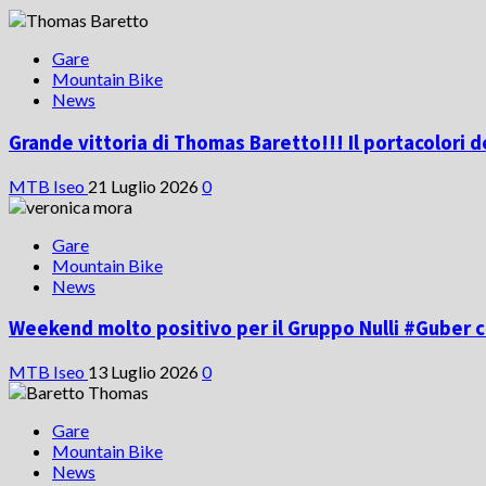
Gare
Mountain Bike
News
Grande vittoria di Thomas Baretto!!! Il portacolori d
MTB Iseo
21 Luglio 2026
0
Gare
Mountain Bike
News
Weekend molto positivo per il Gruppo Nulli #Guber c
MTB Iseo
13 Luglio 2026
0
Gare
Mountain Bike
News