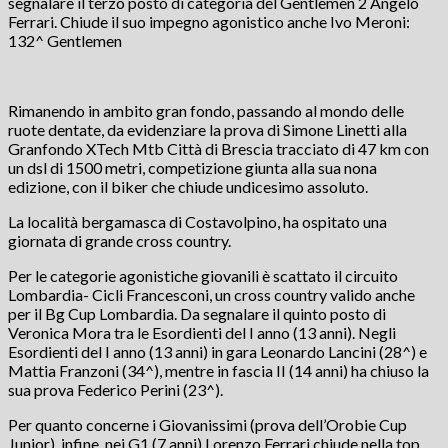
segnalare il terzo posto di categoria del Gentlemen 2 Angelo
Ferrari. Chiude il suo impegno agonistico anche Ivo Meroni:
132^ Gentlemen
Rimanendo in ambito gran fondo, passando al mondo delle
ruote dentate, da evidenziare la prova di Simone Linetti alla
Granfondo XTech Mtb Città di Brescia tracciato di 47 km con
un dsl di 1500 metri, competizione giunta alla sua nona
edizione, con il biker che chiude undicesimo assoluto.
La località bergamasca di Costavolpino, ha ospitato una
giornata di grande cross country.
Per le categorie agonistiche giovanili è scattato il circuito
Lombardia- Cicli Francesconi, un cross country valido anche
per il Bg Cup Lombardia. Da segnalare il quinto posto di
Veronica Mora tra le Esordienti del I anno (13 anni). Negli
Esordienti del I anno (13 anni) in gara Leonardo Lancini (28^) e
Mattia Franzoni (34^), mentre in fascia II (14 anni) ha chiuso la
sua prova Federico Perini (23^).
Per quanto concerne i Giovanissimi (prova dell’Orobie Cup
Junior), infine, nei G1 (7 anni) Lorenzo Ferrari chiude nella top