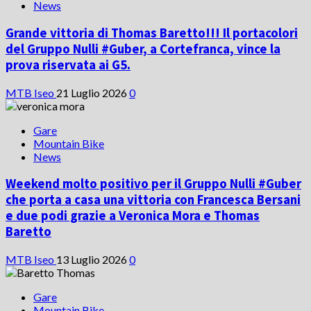
News
Grande vittoria di Thomas Baretto!!! Il portacolori
del Gruppo Nulli #Guber, a Cortefranca, vince la
prova riservata ai G5.
MTB Iseo
21 Luglio 2026
0
Gare
Mountain Bike
News
Weekend molto positivo per il Gruppo Nulli #Guber
che porta a casa una vittoria con Francesca Bersani
e due podi grazie a Veronica Mora e Thomas
Baretto
MTB Iseo
13 Luglio 2026
0
Gare
Mountain Bike