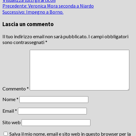
Navigazione
Precedente:
Veronica Mora seconda a Niardo
Successivo:
Impegno a Borno.
articolo
Lascia un commento
Il tuo indirizzo email non sarà pubblicato.
I campi obbligatori
sono contrassegnati
*
Commento
*
Nome
*
Email
*
Sito web
Salva il mio nome, email e sito web in questo browser per la