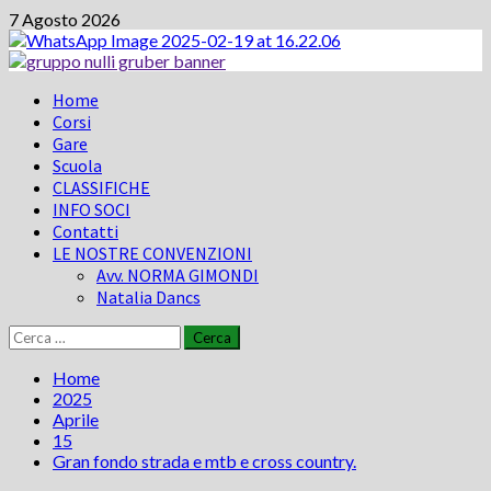
Vai
7 Agosto 2026
al
contenuto
Menu
Home
principale
Corsi
Gare
Scuola
CLASSIFICHE
INFO SOCI
Contatti
LE NOSTRE CONVENZIONI
Avv. NORMA GIMONDI
Natalia Dancs
Ricerca
per:
Home
2025
Aprile
15
Gran fondo strada e mtb e cross country.