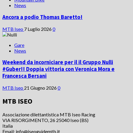
News
Ancora a podio Thomas Baretto!
MTB Iseo
7 Luglio 2026
0
Gare
News
Weekend da incorniciare per il il Gruppo Nulli
#Guber!! Doppia vittoria con Veronica Mora e
Francesca Bersani
MTB Iseo
21 Giugno 2026
0
MTB ISEO
Associazione dilettantistica MTB Iseo Racing
VIA RISORGIMENTO, 26 25040 Iseo (BS)
Italia
Email: info@iseoguidemtb.it