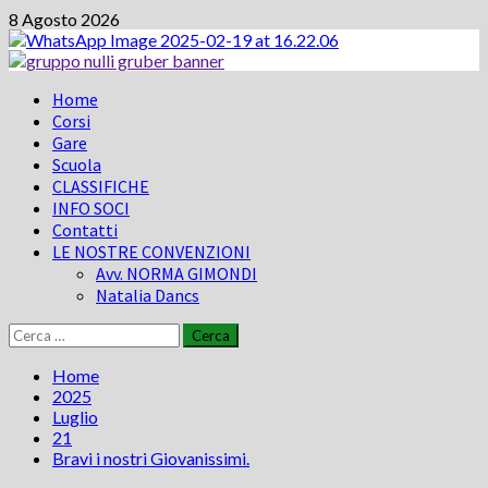
Vai
8 Agosto 2026
al
contenuto
Menu
Home
principale
Corsi
Gare
Scuola
CLASSIFICHE
INFO SOCI
Contatti
LE NOSTRE CONVENZIONI
Avv. NORMA GIMONDI
Natalia Dancs
Ricerca
per:
Home
2025
Luglio
21
Bravi i nostri Giovanissimi.