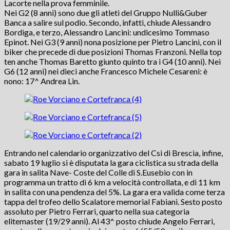
Lacorte nella prova femminile.
Nei G2 (8 anni) sono due gli atleti del Gruppo Nulli&Guber
Banca a salire sul podio. Secondo, infatti, chiude Alessandro
Bordiga, e terzo, Alessandro Lancini: undicesimo Tommaso
Epinot. Nei G3 (9 anni) nona posizione per Pietro Lancini, con il
biker che precede di due posizioni Thomas Franzoni. Nella top
ten anche Thomas Baretto giunto quinto tra i G4 (10 anni). Nei
G6 (12 anni) nei dieci anche Francesco Michele Cesareni: è
nono: 17^ Andrea Lin.
Entrando nel calendario organizzativo del Csi di Brescia, infine,
sabato 19 luglio si è disputata la gara ciclistica su strada della
gara in salita Nave- Coste del Colle di S.Eusebio con in
programma un tratto di 6 km a velocità controllata, e di 11 km
in salita con una pendenza del 5%. La gara era valida come terza
tappa del trofeo dello Scalatore memorial Fabiani. Sesto posto
assoluto per Pietro Ferrari, quarto nella sua categoria
elitemaster (19/29 anni). Al 43^ posto chiude Angelo Ferrari,