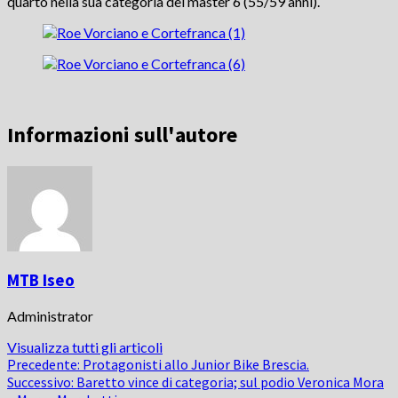
quarto nella sua categoria dei master 6 (55/59 anni).
Informazioni sull'autore
MTB Iseo
Administrator
Visualizza tutti gli articoli
Navigazione
Precedente:
Protagonisti allo Junior Bike Brescia.
Successivo:
Baretto vince di categoria; sul podio Veronica Mora
articolo