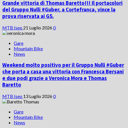
Grande vittoria di Thomas Baretto!!! Il portacolori
del Gruppo Nulli #Guber, a Cortefranca, vince la
prova riservata ai G5.
MTB Iseo
21 Luglio 2026
0
Gare
Mountain Bike
News
Weekend molto positivo per il Gruppo Nulli #Guber
che porta a casa una vittoria con Francesca Bersani
e due podi grazie a Veronica Mora e Thomas
Baretto
MTB Iseo
13 Luglio 2026
0
Gare
Mountain Bike
News