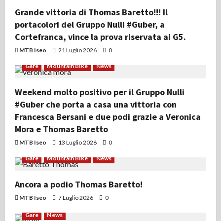
Grande vittoria di Thomas Baretto!!! Il
portacolori del Gruppo Nulli #Guber, a
Cortefranca, vince la prova riservata ai G5.
MTB Iseo
21 Luglio 2026
0
Gare
Mountain Bike
News
Weekend molto positivo per il Gruppo Nulli
#Guber che porta a casa una vittoria con
Francesca Bersani e due podi grazie a Veronica
Mora e Thomas Baretto
MTB Iseo
13 Luglio 2026
0
Gare
Mountain Bike
News
Ancora a podio Thomas Baretto!
MTB Iseo
7 Luglio 2026
0
Gare
News