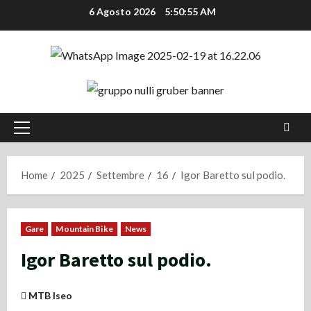
Vai
6 Agosto 2026
5:50:56 AM
al
contenuto
Menu
principale
Home
2025
Settembre
16
Igor Baretto sul podio.
Gare
Mountain Bike
News
Igor Baretto sul podio.
MTB Iseo