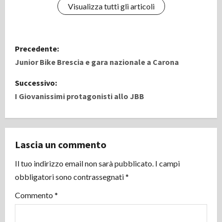
Visualizza tutti gli articoli
N
Precedente:
a
Junior Bike Brescia e gara nazionale a Carona
v
Successivo:
I Giovanissimi protagonisti allo JBB
i
g
Lascia un commento
a
Il tuo indirizzo email non sarà pubblicato.
I campi
z
obbligatori sono contrassegnati
*
i
Commento
*
o