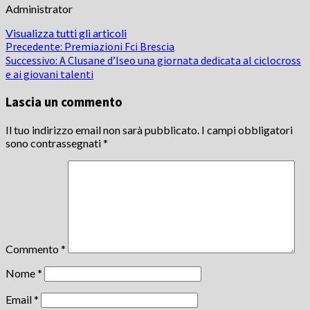
Administrator
Visualizza tutti gli articoli
Navigazione
Precedente:
Premiazioni Fci Brescia
Successivo:
A Clusane d’Iseo una giornata dedicata al ciclocross
articolo
e ai giovani talenti
Lascia un commento
Il tuo indirizzo email non sarà pubblicato.
I campi obbligatori
sono contrassegnati
*
Commento
*
Nome
*
Email
*