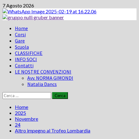
Vai
7 Agosto 2026
al
contenuto
Menu
Home
principale
Corsi
Gare
Scuola
CLASSIFICHE
INFO SOCI
Contatti
LE NOSTRE CONVENZIONI
Avv. NORMA GIMONDI
Natalia Dancs
Ricerca
per:
Home
2025
Novembre
24
Altro impegno al Trofeo Lombardia