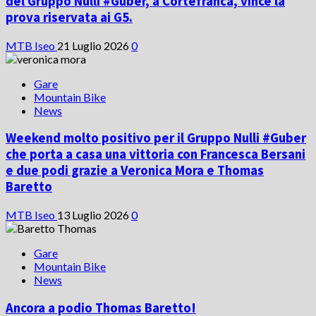
del Gruppo Nulli #Guber, a Cortefranca, vince la
prova riservata ai G5.
MTB Iseo
21 Luglio 2026
0
Gare
Mountain Bike
News
Weekend molto positivo per il Gruppo Nulli #Guber
che porta a casa una vittoria con Francesca Bersani
e due podi grazie a Veronica Mora e Thomas
Baretto
MTB Iseo
13 Luglio 2026
0
Gare
Mountain Bike
News
Ancora a podio Thomas Baretto!