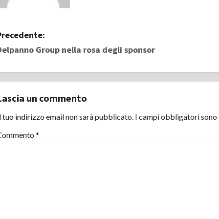
N
Precedente:
Delpanno Group nella rosa degli sponsor
a
v
i
Lascia un commento
g
l tuo indirizzo email non sarà pubblicato.
I campi obbligatori sono
Commento
*
a
z
i
o