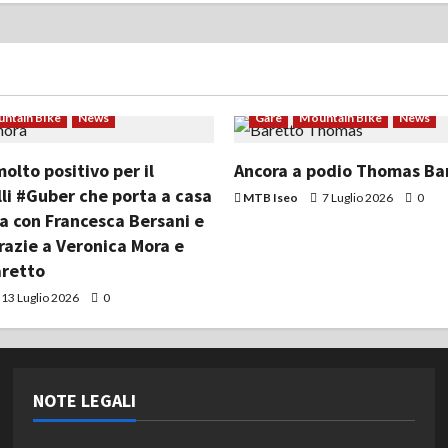
ntain Bike
News
Gare
Mountain Bike
News
lto positivo per il
Ancora a podio Thomas Ba
li #Guber che porta a casa
MTB Iseo
7 Luglio 2026
0
ia con Francesca Bersani e
razie a Veronica Mora e
retto
13 Luglio 2026
0
NOTE LEGALI