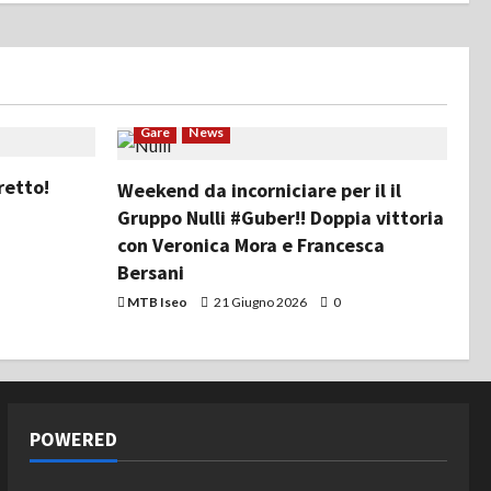
Gare
News
retto!
Weekend da incorniciare per il il
Gruppo Nulli #Guber!! Doppia vittoria
con Veronica Mora e Francesca
Bersani
MTB Iseo
21 Giugno 2026
0
POWERED