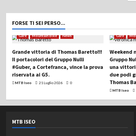
FORSE TI SEI PERSO...
Gare
Mountain Bike
News
Gare
Mou
Grande vittoria di Thomas Baretto!!!
Weekend mo
Il portacolori del Gruppo Nulli
Gruppo Nul
#Guber, a Cortefranca, vince la prova
una vittor
riservata ai G5.
due podi g
Thomas Ba
MTB Iseo
21 Luglio 2026
0
MTB Iseo
MTB ISEO