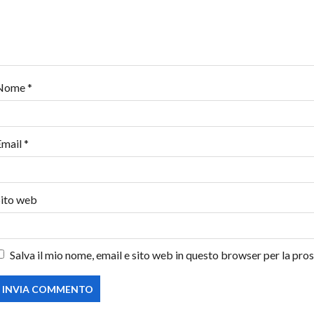
n
e
a
r
Nome
*
t
Email
*
i
c
Sito web
o
l
Salva il mio nome, email e sito web in questo browser per la pr
o