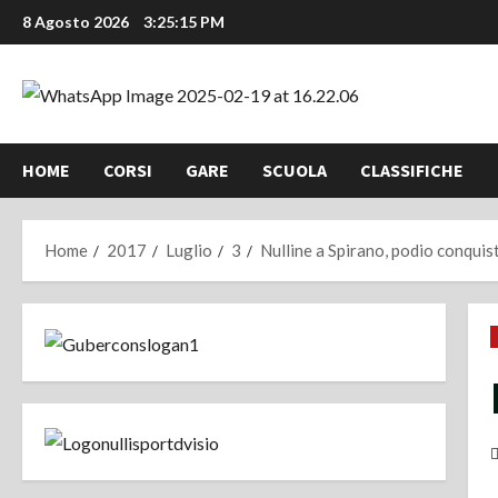
Vai
8 Agosto 2026
3:25:16 PM
al
contenuto
HOME
CORSI
GARE
SCUOLA
CLASSIFICHE
Home
2017
Luglio
3
Nulline a Spirano, podio conquis