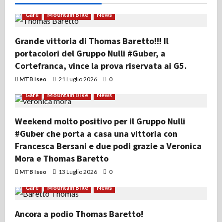
Gare
Mountain Bike
News
Grande vittoria di Thomas Baretto!!! Il
portacolori del Gruppo Nulli #Guber, a
Cortefranca, vince la prova riservata ai G5.
MTB Iseo
21 Luglio 2026
0
Gare
Mountain Bike
News
Weekend molto positivo per il Gruppo Nulli
#Guber che porta a casa una vittoria con
Francesca Bersani e due podi grazie a Veronica
Mora e Thomas Baretto
MTB Iseo
13 Luglio 2026
0
Gare
Mountain Bike
News
Ancora a podio Thomas Baretto!