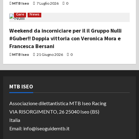
MTB Iseo
7 Luglio 2026
0
Gare
News
Weekend da incorniciare per il il Gruppo Nulli
#Guber!! Doppia vittoria con Veronica Mora e
Francesca Bersani
MTB Iseo
21 Giugno 2026
0
MTB ISEO
Associazione dilettantistica MTB Iseo Racing
VIA RISORGIMENTO, 26 25040 Iseo (BS)
Italia
Email: info@iseoguidemtb.it