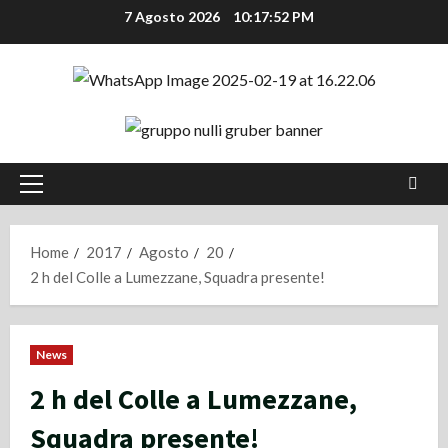
Vai
7 Agosto 2026
10:17:52 PM
al
contenuto
Menu
principale
Home
2017
Agosto
20
2 h del Colle a Lumezzane, Squadra presente!
News
2 h del Colle a Lumezzane,
Squadra presente!