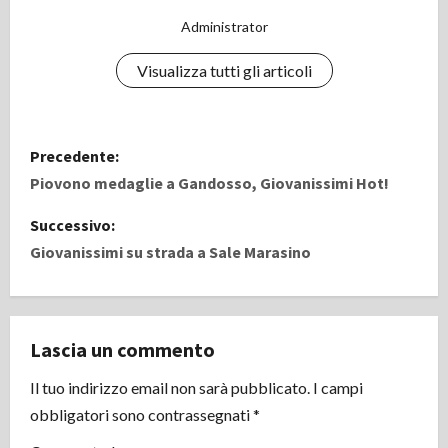
Administrator
Visualizza tutti gli articoli
N
Precedente:
a
Piovono medaglie a Gandosso, Giovanissimi Hot!
v
Successivo:
Giovanissimi su strada a Sale Marasino
i
g
Lascia un commento
a
Il tuo indirizzo email non sarà pubblicato.
I campi
z
obbligatori sono contrassegnati
*
i