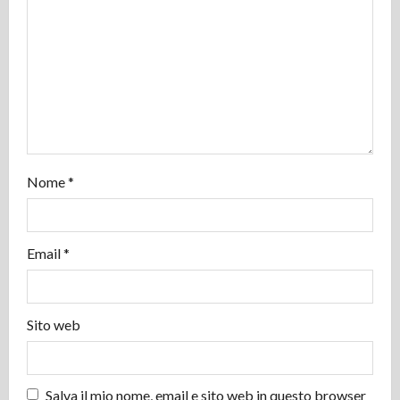
e
a
r
t
i
Nome
*
c
o
Email
*
l
o
Sito web
Salva il mio nome, email e sito web in questo browser