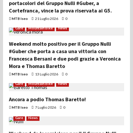
portacolori del Gruppo Nulli #Guber, a
Cortefranca, vince la prova riservata ai G5.
MTB Iseo
21 Luglio 2026
0
Gare
Mountain Bike
News
Weekend molto positivo per il Gruppo Nulli
#Guber che porta a casa una vittoria con
Francesca Bersani e due podi grazie a Veronica
Mora e Thomas Baretto
MTB Iseo
13 Luglio 2026
0
Gare
Mountain Bike
News
Ancora a podio Thomas Baretto!
MTB Iseo
7 Luglio 2026
0
Gare
News