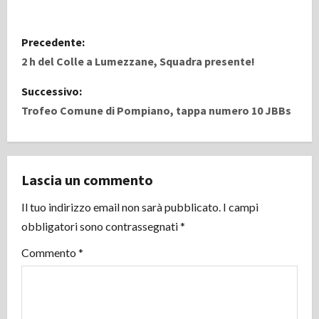
N
Precedente:
a
2 h del Colle a Lumezzane, Squadra presente!
v
Successivo:
Trofeo Comune di Pompiano, tappa numero 10 JBBs
i
g
Lascia un commento
a
Il tuo indirizzo email non sarà pubblicato.
I campi
z
obbligatori sono contrassegnati
*
i
Commento
*
o
n