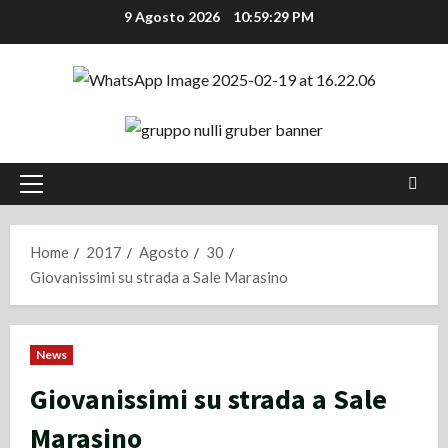
Vai
9 Agosto 2026
10:59:29 PM
al
contenuto
Menu
principale
Home
2017
Agosto
30
Giovanissimi su strada a Sale Marasino
News
Giovanissimi su strada a Sale
Marasino