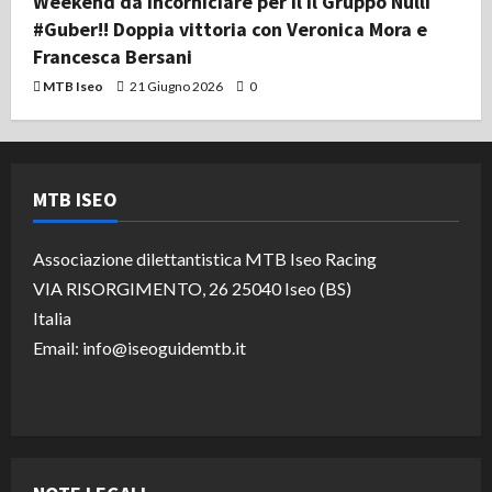
Weekend da incorniciare per il il Gruppo Nulli
#Guber!! Doppia vittoria con Veronica Mora e
Francesca Bersani
MTB Iseo
21 Giugno 2026
0
MTB ISEO
Associazione dilettantistica MTB Iseo Racing
VIA RISORGIMENTO, 26 25040 Iseo (BS)
Italia
Email: info@iseoguidemtb.it